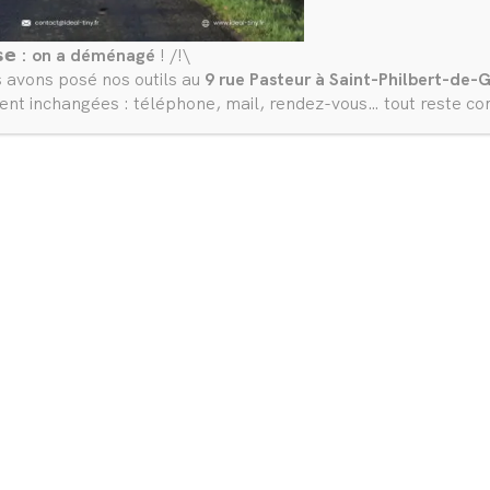
𝘀𝗲
: on a déménagé
! /!\
s avons posé nos outils au
9 rue Pasteur à Saint-Philbert-de-G
nt inchangées : téléphone, mail, rendez-vous… tout reste c