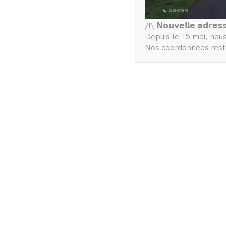
/!\ 𝗡𝗼𝘂𝘃𝗲𝗹𝗹𝗲 𝗮𝗱𝗿𝗲𝘀
Depuis le 15 mai, nou
Nos coordonnées reste