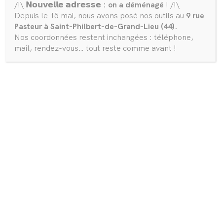
/!\ 𝗡𝗼𝘂𝘃𝗲𝗹𝗹𝗲 𝗮𝗱𝗿𝗲𝘀𝘀𝗲
: on a déménagé
! /!\
Depuis le 15 mai, nous avons posé nos outils au
9 rue
Pasteur à Saint-Philbert-de-Grand-Lieu (44).
Nos coordonnées restent inchangées : téléphone,
CHARTE RSE
Les piliers de
mail, rendez-vous… tout reste comme avant !
nos engagements
Consulter la charte
Chez ldeal Tiny, nos engagements RSE s’articulent
principalement autour des piliers Economie
Responsable,
Environnement, Engagement Social et Gouvernance.
1. Economie Responsable &
Environnement