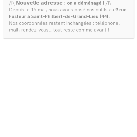
/!\ 𝗡𝗼𝘂𝘃𝗲𝗹𝗹𝗲 𝗮𝗱𝗿𝗲𝘀𝘀𝗲
: on a déménagé
! /!\
Depuis le 15 mai, nous avons posé nos outils au
9 rue
Pasteur à Saint-Philbert-de-Grand-Lieu (44).
La Tiny Simon
Nos coordonnées restent inchangées : téléphone,
mail, rendez-vous… tout reste comme avant !
Remorque
: 7,20m format La Familiale
Surface intérieure :
25m2
Réseau :
gaz
Cuisine :
en longueur avec plaque double feux gaz, 1
espace pour un réfrigérateur 91L et le plan de travail
en tripli épicéa.
Mezzanine salon :
pour un espace salon surélevé et un
grand espace rangement/chambre d’appoint en
dessous. Ajout de Supports d’accroche pour hamac
Mezzanine chambre :
avec accès par échelle de
meunier et garde-corps plein
Salle de bain :
équipée d’une petite baignoire et de
toilettes sèches