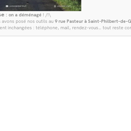
𝘀𝗲
: on a déménagé
! /!\
s avons posé nos outils au
9 rue Pasteur à Saint-Philbert-de-G
nt inchangées : téléphone, mail, rendez-vous… tout reste c