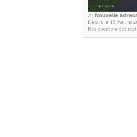
/!\ 𝗡𝗼𝘂𝘃𝗲𝗹𝗹𝗲 𝗮𝗱𝗿𝗲𝘀
Depuis le 15 mai, nou
Nos coordonnées reste