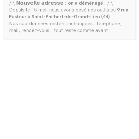
/!\ 𝗡𝗼𝘂𝘃𝗲𝗹𝗹𝗲 𝗮𝗱𝗿𝗲𝘀𝘀𝗲
: on a déménagé
! /!\
Depuis le 15 mai, nous avons posé nos outils au
9 rue
Pasteur à Saint-Philbert-de-Grand-Lieu (44).
Nos coordonnées restent inchangées : téléphone,
mail, rendez-vous… tout reste comme avant !
01. Meubles télé
Meuble réalisé pour la Tiny Patricia
Meuble réalisé pour la Tiny Pierre