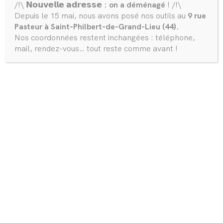
/!\ 𝗡𝗼𝘂𝘃𝗲𝗹𝗹𝗲 𝗮𝗱𝗿𝗲𝘀𝘀𝗲
: on a déménagé
! /!\
Depuis le 15 mai, nous avons posé nos outils au
9 rue
Pasteur à Saint-Philbert-de-Grand-Lieu (44).
La Tiny Julien
Nos coordonnées restent inchangées : téléphone,
mail, rendez-vous… tout reste comme avant !
Remorque :
8,40m
Surface intérieure :
18,3m²
Cuisine équipée :
en longueur
Salon :
avec rangement haut et banquette 3 places
Chambre :
avec un ensemble de lit 140×190 et une
tête de lit rangement
Salle d’eau :
avec douche de 80x80cm, 1 lave main, 1
extracteur d’air, 1 sèche serviettes et des WC chasse
d’eau
Isolation :
laine de verre recyclée 100mm
Doublage intérieur :
avec un CP éco-responsable
Sol :
parquet stratifié avec sous couche intégrée
Bardage :
en sapin du nord coloris Calfat