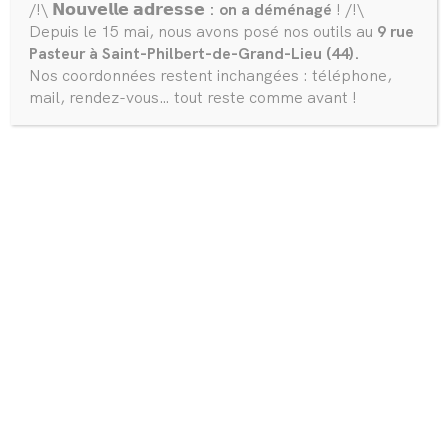
/!\ 𝗡𝗼𝘂𝘃𝗲𝗹𝗹𝗲 𝗮𝗱𝗿𝗲𝘀𝘀𝗲
: on a déménagé
! /!\
Depuis le 15 mai, nous avons posé nos outils au
9 rue
Pasteur à Saint-Philbert-de-Grand-Lieu (44).
Nos coordonnées restent inchangées : téléphone,
mail, rendez-vous… tout reste comme avant !
Optez pour une remorque de 5,40m, réalisée par
Jaunin Productions.